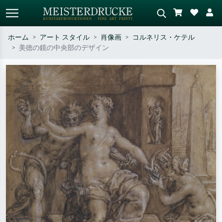
ホーム
アート スタイル
肖像画
コルネリス・ケテル
美徳の鏡の中央部のデザイン
標準検索
AI画像検索
作家名・作品名・スタイルで検索
シーンを説明してください – 例：
– 例：モネ、星月夜、印象派、北
緑の草原、赤の多い抽象画、暗い
斎の波、ヌード。
油絵、木のそばの立ち姿のヌー
ド。