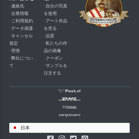
· 連絡先
· 自分の写真
· 企業情報
を使用
· ご利用規約
· アート作品
· データ保護
を売る
· キャンセル
· 品質
規定
· 私たちの作
· 苦情
品の画像
· 弊社につい
· クーポン
て
· サンプルを
注文する
日本