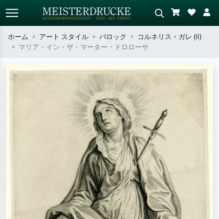
ホーム
アート スタイル
バロック
コルネリス・ガレ (II)
マリア・イン・ザ・マーター・ドロローサ
標準検索
AI画像検索
作家名・作品名・スタイルで検索
シーンを説明してください – 例：
– 例：モネ、星月夜、印象派、北
緑の草原、赤の多い抽象画、暗い
斎の波、ヌード。
油絵、木のそばの立ち姿のヌー
ド。