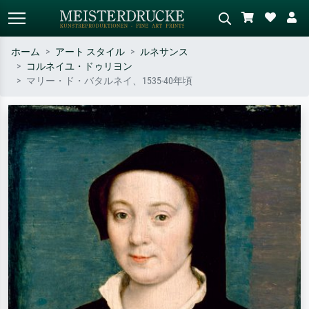
ホーム
アート スタイル
ルネサンス
コルネイユ・ドゥリヨン
標準検索
AI画像検索
マリー・ド・バタルネイ、1535-40年頃
作家名・作品名・スタイルで検索
シーンを説明してください – 例：
– 例：モネ、星月夜、印象派、北
緑の草原、赤の多い抽象画、暗い
斎の波、ヌード。
油絵、木のそばの立ち姿のヌー
ド。