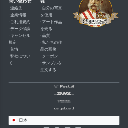
問い合わせ
報
· 連絡先
· 自分の写真
· 企業情報
を使用
· ご利用規約
· アート作品
· データ保護
を売る
· キャンセル
· 品質
規定
· 私たちの作
· 苦情
品の画像
· 弊社につい
· クーポン
て
· サンプルを
注文する
日本