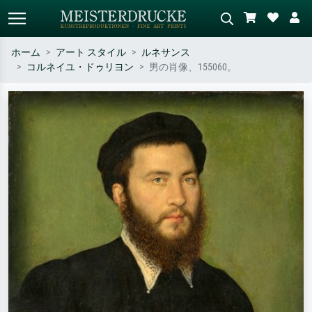
ホーム
アート スタイル
ルネサンス
コルネイユ・ドゥリヨン
男の肖像、155060。
標準検索
AI画像検索
作家名・作品名・スタイルで検索
シーンを説明してください – 例：
– 例：モネ、星月夜、印象派、北
緑の草原、赤の多い抽象画、暗い
斎の波、ヌード。
油絵、木のそばの立ち姿のヌー
ド。