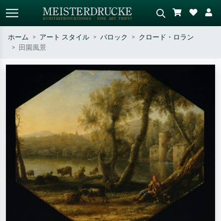
ホーム
アート スタイル
バロック
クロード・ロラン
田園風景
標準検索
AI画像検索
作家名・作品名・スタイルで検索
シーンを説明してください – 例：
– 例：モネ、星月夜、印象派、北
緑の草原、赤の多い抽象画、暗い
斎の波、ヌード。
油絵、木のそばの立ち姿のヌー
ド。