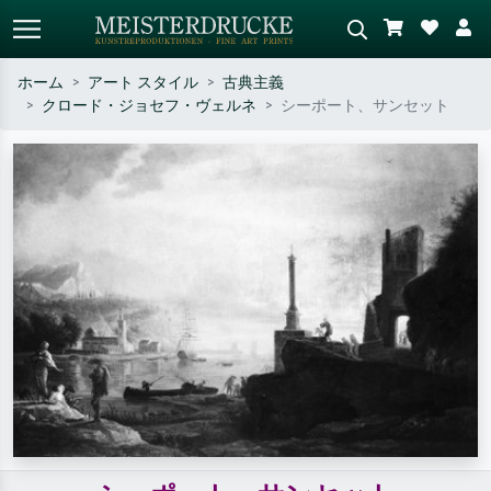
ホーム
アート スタイル
古典主義
クロード・ジョセフ・ヴェルネ
シーポート、サンセット
標準検索
AI画像検索
作家名・作品名・スタイルで検索
シーンを説明してください – 例：
– 例：モネ、星月夜、印象派、北
緑の草原、赤の多い抽象画、暗い
斎の波、ヌード。
油絵、木のそばの立ち姿のヌー
ド。