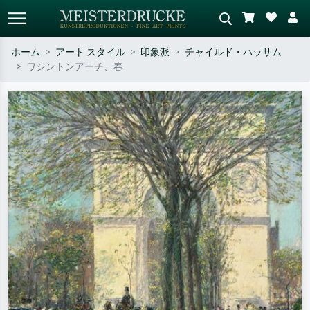
ホーム
アート スタイル
印象派
チャイルド・ハッサム
ワシントンアーチ、春
標準検索
AI画像検索
作家名・作品名・スタイルで検索
シーンを説明してください – 例：
– 例：モネ、星月夜、印象派、北
緑の草原、赤の多い抽象画、暗い
斎の波、ヌード。
油絵、木のそばの立ち姿のヌー
ド。