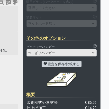
額用ガラス (バックボードを含む)
選択してください
額装マット
マットボード無し
その他のオプション
ピクチャーハンガー
可能。
のこぎりハンガー
設定を保存/比較する
概要
印刷様式や素材等
€ 85.06
仕上げ加工
€ 14.29