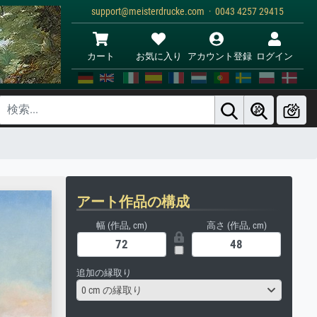
support@meisterdrucke.com · 0043 4257 29415
カート
お気に入り
アカウント登録
ログイン
アート作品の構成
幅 (作品, cm)
高さ (作品, cm)
追加の縁取り
0 cm の縁取り