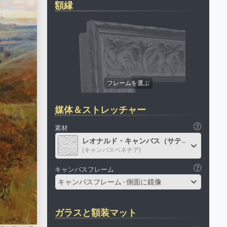
額縁
媒体＆ストレッチャー
素材
レオナルド・キャンバス（サテン）
(キャンバスベネチア)
キャンバスフレーム
キャンバスフレーム - 側面に鏡像
ガラスと額装マット