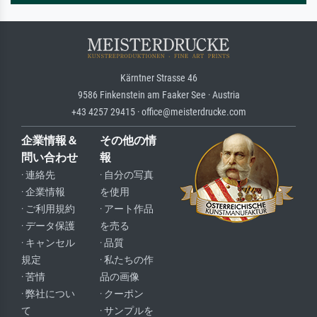
Kärntner Strasse 46
9586 Finkenstein am Faaker See · Austria
+43 4257 29415 · office@meisterdrucke.com
企業情報＆
その他の情
問い合わせ
報
· 連絡先
· 自分の写真
· 企業情報
を使用
· ご利用規約
· アート作品
· データ保護
を売る
· キャンセル
· 品質
規定
· 私たちの作
· 苦情
品の画像
· 弊社につい
· クーポン
て
· サンプルを