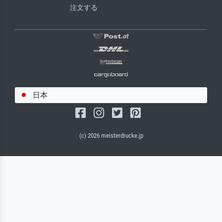
注文する
日本
(c) 2026 meisterdrucke.jp
サルバドール・キャンバス（マット）
(写真はバックプレートに接着されます。)
キャンバスフレーム - ブラックサイド
ワイヤーロープサスペンション（見える）
ワイヤーロープサスペンション（非表示）