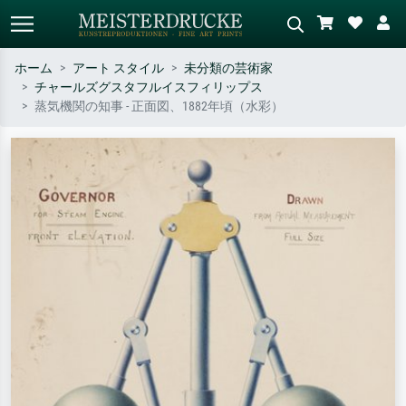
ホーム
アート スタイル
未分類の芸術家
チャールズグスタフルイスフィリップス
標準検索
AI画像検索
蒸気機関の知事 - 正面図、1882年頃（水彩）
作家名・作品名・スタイルで検索
シーンを説明してください – 例：
– 例：モネ、星月夜、印象派、北
緑の草原、赤の多い抽象画、暗い
斎の波、ヌード。
油絵、木のそばの立ち姿のヌー
ド。