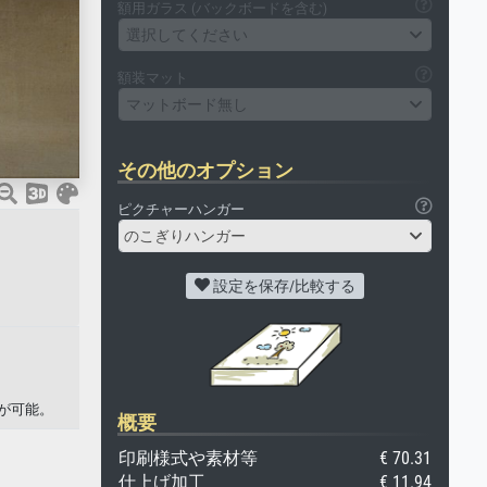
額用ガラス (バックボードを含む)
選択してください
額装マット
マットボード無し
その他のオプション
ピクチャーハンガー
のこぎりハンガー
設定を保存/比較する
が可能。
概要
印刷様式や素材等
€ 70.31
仕上げ加工
€ 11.94