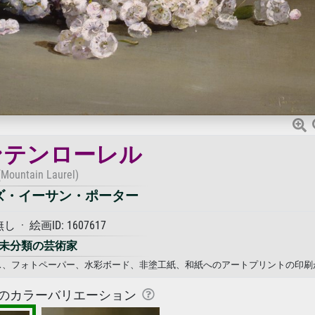
ンテンローレル
(Mountain Laurel)
ズ・イーサン・ポーター
 · 絵画ID: 1607617
未分類の芸術家
ンバス、フォトペーパー、水彩ボード、非塗工紙、和紙へのアートプリントの印刷
のカラーバリエーション