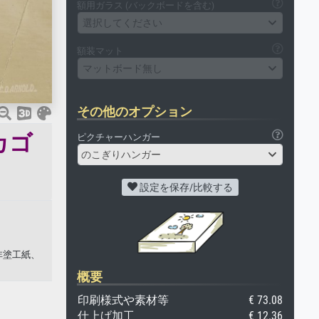
額用ガラス (バックボードを含む)
選択してください
額装マット
マットボード無し
その他のオプション
カゴ
ピクチャーハンガー
のこぎりハンガー
設定を保存/比較する
非塗工紙、
概要
印刷様式や素材等
€ 73.08
仕上げ加工
€ 12.36