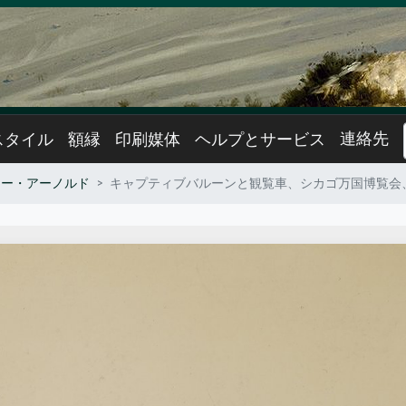
連絡先
スタイル
額縁
印刷媒体
ヘルプとサービス
リー・アーノルド
キャプティブバルーンと観覧車、シカゴ万国博覧会