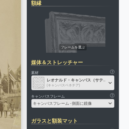
額縁
媒体＆ストレッチャー
素材
レオナルド・キャンバス（サテン）
(キャンバスベネチア)
キャンバスフレーム
キャンバスフレーム - 側面に鏡像
ガラスと額装マット