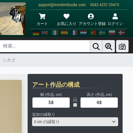
support@meisterdrucke.com · 0043 4257 29415
カート
お気に入り
アカウント登録
ログイン
、シカゴ
アート作品の構成
幅 (作品, cm)
高さ (作品, cm)
追加の縁取り
0 cm の縁取り