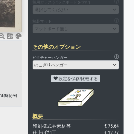
額用ガラス (バックボードを含む)
選択してください
額装マット
マットボード無し
その他のオプション
ピクチャーハンガー
のこぎりハンガー
設定を保存/比較する
の印刷が可
概要
印刷様式や素材等
€ 75.64
仕上げ加工
€ 12.77