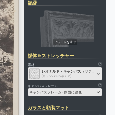
額縁
媒体＆ストレッチャー
素材
レオナルド・キャンバス（サテン）
(キャンバスベネチア)
キャンバスフレーム
キャンバスフレーム - 側面に鏡像
ガラスと額装マット