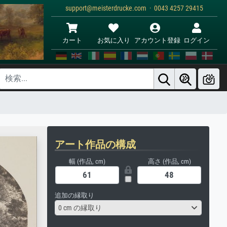
support@meisterdrucke.com · 0043 4257 29415
カート
お気に入り
アカウント登録
ログイン
アート作品の構成
幅 (作品, cm)
高さ (作品, cm)
追加の縁取り
0 cm の縁取り