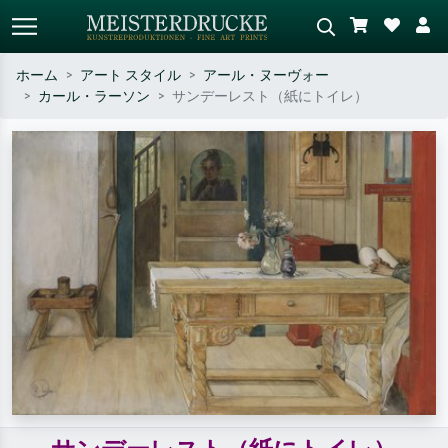
ホーム
アート スタイル
アール・ヌーヴォー
カール・ラーソン
サンデーレスト（紙にトイレ）
標準検索
AI画像検索
作家名・作品名・スタイルで検索
シーンを説明してください – 例：
– 例：モネ、星月夜、印象派、北
緑の草原、赤の多い抽象画、暗い
斎の波、ヌード。
油絵、木のそばの立ち姿のヌー
ド。