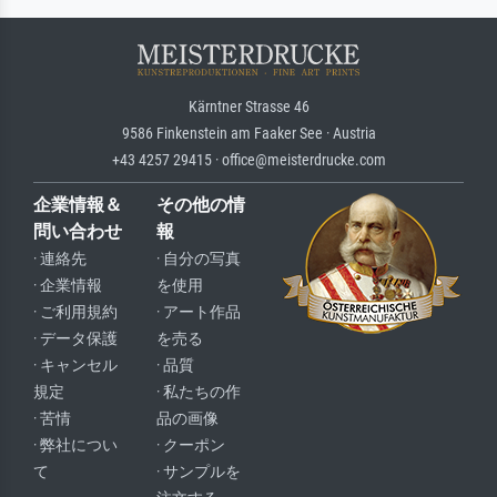
Kärntner Strasse 46
9586 Finkenstein am Faaker See · Austria
+43 4257 29415 · office@meisterdrucke.com
企業情報＆
その他の情
問い合わせ
報
· 連絡先
· 自分の写真
· 企業情報
を使用
· ご利用規約
· アート作品
· データ保護
を売る
· キャンセル
· 品質
規定
· 私たちの作
· 苦情
品の画像
· 弊社につい
· クーポン
て
· サンプルを