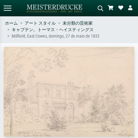
ホーム
アート スタイル
未分類の芸術家
キャプテン。トーマス・ヘイスティングス
標準検索
AI画像検索
Millfield, East Cowes, domingo, 27 de maio de 1832
作家名・作品名・スタイルで検索
シーンを説明してください – 例：
– 例：モネ、星月夜、印象派、北
緑の草原、赤の多い抽象画、暗い
斎の波、ヌード。
油絵、木のそばの立ち姿のヌー
ド。