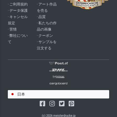
· ご利用規約
· アート作品
· データ保護
を売る
· キャンセル
· 品質
規定
· 私たちの作
· 苦情
品の画像
· 弊社につい
· クーポン
て
· サンプルを
注文する
日本
(c) 2026 meisterdrucke.jp