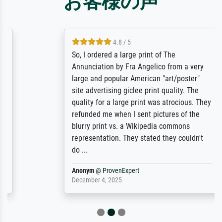
お客様の声
4.8 / 5
So, I ordered a large print of The
Annunciation by Fra Angelico from a very
large and popular American "art/poster"
site advertising giclee print quality. The
quality for a large print was atrocious. They
refunded me when I sent pictures of the
blurry print vs. a Wikipedia commons
representation. They stated they couldn't
do ...
Anonym
@
ProvenExpert
December 4, 2025