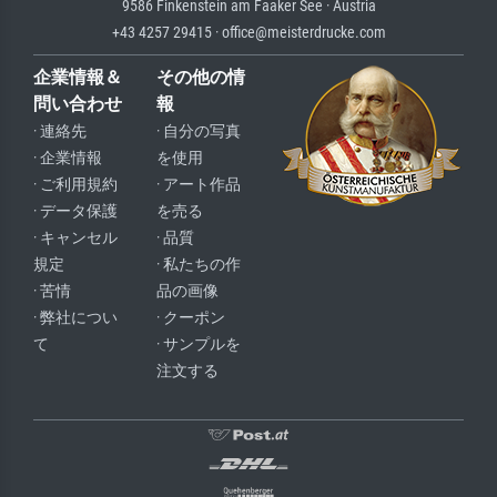
9586 Finkenstein am Faaker See · Austria
+43 4257 29415 · office@meisterdrucke.com
企業情報＆
その他の情
問い合わせ
報
· 連絡先
· 自分の写真
· 企業情報
を使用
· ご利用規約
· アート作品
· データ保護
を売る
· キャンセル
· 品質
規定
· 私たちの作
· 苦情
品の画像
· 弊社につい
· クーポン
て
· サンプルを
注文する