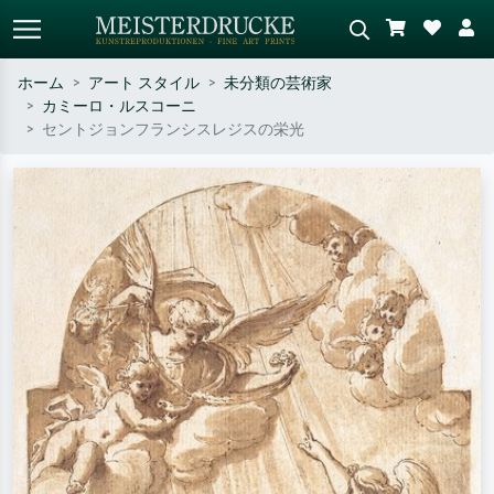
ホーム
アート スタイル
未分類の芸術家
カミーロ・ルスコーニ
標準検索
AI画像検索
セントジョンフランシスレジスの栄光
作家名・作品名・スタイルで検索
シーンを説明してください – 例：
– 例：モネ、星月夜、印象派、北
緑の草原、赤の多い抽象画、暗い
斎の波、ヌード。
油絵、木のそばの立ち姿のヌー
ド。