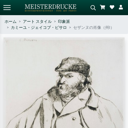
ホーム
アート スタイル
印象派
カミーユ・ジェイコブ・ピサロ
セザンヌの肖像（州I）
標準検索
AI画像検索
作家名・作品名・スタイルで検索
シーンを説明してください – 例：
– 例：モネ、星月夜、印象派、北
緑の草原、赤の多い抽象画、暗い
斎の波、ヌード。
油絵、木のそばの立ち姿のヌー
ド。