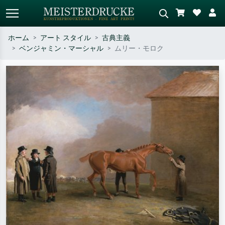
ホーム
アート スタイル
古典主義
ベンジャミン・マーシャル
ムリー・モロク
標準検索
AI画像検索
作家名・作品名・スタイルで検索
シーンを説明してください – 例：
– 例：モネ、星月夜、印象派、北
緑の草原、赤の多い抽象画、暗い
斎の波、ヌード。
油絵、木のそばの立ち姿のヌー
ド。