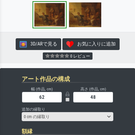
3D/ARで見る
お気に入りに追加
0 レビュー
アート作品の構成
幅 (作品, cm)
高さ (作品, cm)
追加の縁取り
0 cm の縁取り
額縁