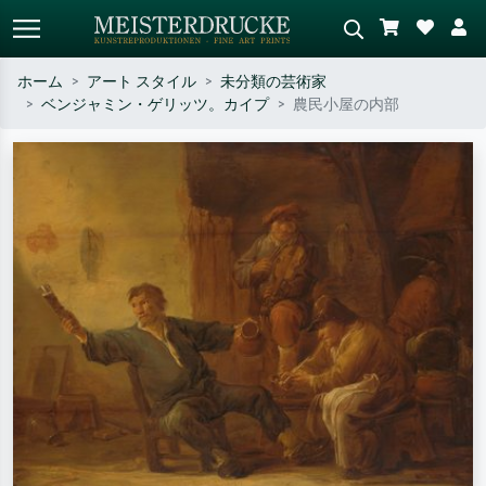
ホーム
アート スタイル
未分類の芸術家
ベンジャミン・ゲリッツ。カイプ
農民小屋の内部
標準検索
AI画像検索
作家名・作品名・スタイルで検索
シーンを説明してください – 例：
– 例：モネ、星月夜、印象派、北
緑の草原、赤の多い抽象画、暗い
斎の波、ヌード。
油絵、木のそばの立ち姿のヌー
ド。