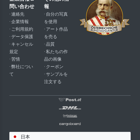
問い合わせ
報
· 連絡先
· 自分の写真
· 企業情報
を使用
· ご利用規約
· アート作品
· データ保護
を売る
· キャンセル
· 品質
規定
· 私たちの作
· 苦情
品の画像
· 弊社につい
· クーポン
て
· サンプルを
注文する
日本