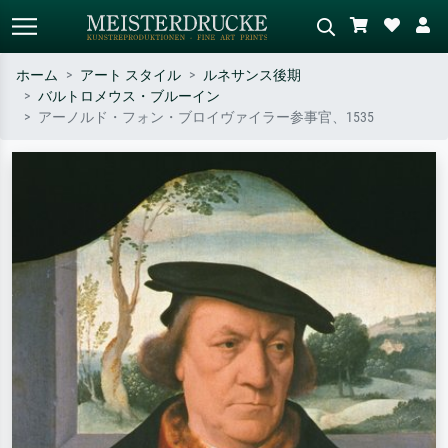
ホーム
アート スタイル
ルネサンス後期
バルトロメウス・ブルーイン
標準検索
AI画像検索
アーノルド・フォン・ブロイヴァイラー参事官、1535
作家名・作品名・スタイルで検索
シーンを説明してください – 例：
– 例：モネ、星月夜、印象派、北
緑の草原、赤の多い抽象画、暗い
斎の波、ヌード。
油絵、木のそばの立ち姿のヌー
ド。