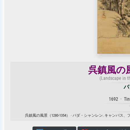
呉鎮風の風景
(Landscape in t
バ
1692 · Tin
呉鎮風の風景（1280-1354） · バダ・シャンレン. キ