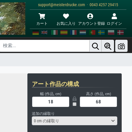
support@meisterdrucke.com · 0043 4257 29415
カート
お気に入り
アカウント登録
ログイン
アート作品の構成
幅 (作品, cm)
高さ (作品, cm)
追加の縁取り
0 cm の縁取り