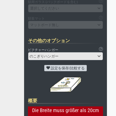
額用ガラス (バックボードを含む)
選択してください
額装マット
マットボード無し
その他のオプション
ピクチャーハンガー
のこぎりハンガー
設定を保存/比較する
概要
Die Breite muss größer als 20cm