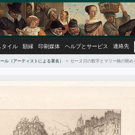
連絡先
スタイル
額縁
印刷媒体
ヘルプとサービス
ペール（アーティストによる署名）
セーヌ川の数字とマリー橋の眺め L'Abre