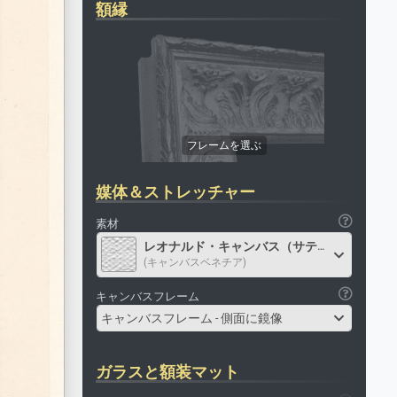
額縁
媒体＆ストレッチャー
素材
レオナルド・キャンバス（サテン）
(キャンバスベネチア)
キャンバスフレーム
キャンバスフレーム - 側面に鏡像
ガラスと額装マット