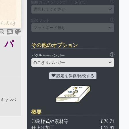
額用ガラス (バックボードを含む)
選択してください
額装マット
マットボード無し
e、パ
その他のオプション
ピクチャーハンガー
のこぎりハンガー
設定を保存/比較する
. キャンバ
概要
印刷様式や素材等
€ 76.71
仕上げ加工
€ 12.91