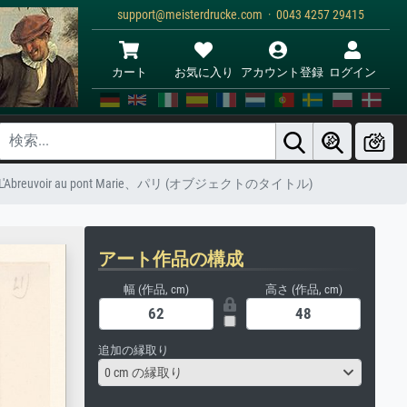
support@meisterdrucke.com · 0043 4257 29415
カート
お気に入り
アカウント登録
ログイン
uvoir au pont Marie、パリ (オブジェクトのタイトル)
アート作品の構成
幅 (作品, cm)
高さ (作品, cm)
追加の縁取り
0 cm の縁取り