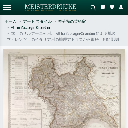
ホーム
アート スタイル
未分類の芸術家
Attilio Zuccagni Orlandini
標準検索
AI画像検索
本土のサルデーニャ州。 Attilio Zuccagni-Orlandini による地図、
フィレンツェのイタリア州の地理アトラスから取得、銅に彫刻
作家名・作品名・スタイルで検索
シーンを説明してください – 例：
– 例：モネ、星月夜、印象派、北
緑の草原、赤の多い抽象画、暗い
斎の波、ヌード。
油絵、木のそばの立ち姿のヌー
ド。