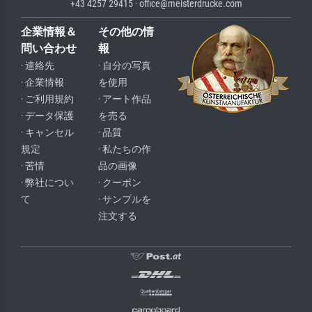
+43 4257 29415 · office@meisterdrucke.com
企業情報＆
その他の情
問い合わせ
報
· 連絡先
· 自分の写真
· 企業情報
を使用
· ご利用規約
· アート作品
· データ保護
を売る
· キャンセル
· 品質
規定
· 私たちの作
· 苦情
品の画像
· 弊社につい
· クーポン
て
· サンプルを
注文する