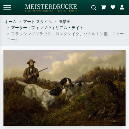
ホーム
アート スタイル
風景画
アーサー・フィッツウィリアム・テイト
標準検索
AI画像検索
フラッシンググラウス、ロングレイク、ハミルトン郡、ニュー
ヨーク
作家名・作品名・スタイルで検索
シーンを説明してください – 例：
– 例：モネ、星月夜、印象派、北
緑の草原、赤の多い抽象画、暗い
斎の波、ヌード。
油絵、木のそばの立ち姿のヌー
ド。