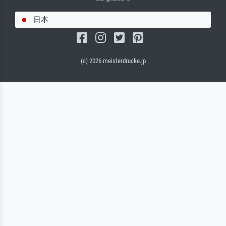
日本
(c) 2026 meisterdrucke.jp
サルバドール・キャンバス（マット）
(写真はバックプレートに接着されます。)
キャンバスフレーム - ブラックサイド
ワイヤーロープサスペンション（見える）
ワイヤーロープサスペンション（非表示）