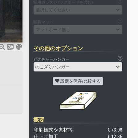
額用ガラス (バックボードを含む)
選択してください
額装マット
マットボード無し
その他のオプション
ピクチャーハンガー
のこぎりハンガー
設定を保存/比較する
概要
印刷様式や素材等
€ 73.08
仕上げ加工
€ 12.36