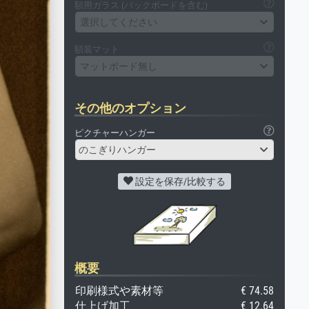
額用ガラス (バックボードを含む)
選択してください
額装マット
マットボード無し
その他のオプション
ピクチャーハンガー
のこぎりハンガー
設定を保存/比較する
概要
印刷様式や素材等
€ 74.58
仕上げ加工
€ 12.64