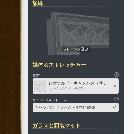
額縁
媒体＆ストレッチャー
素材
レオナルド・キャンバス（サテン）
(キャンバスベネチア)
キャンバスフレーム
キャンバスフレーム - 側面に鏡像
ガラスと額装マット