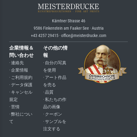
Kärntner Strasse 46
9586 Finkenstein am Faaker See · Austria
+43 4257 29415 · office@meisterdrucke.com
企業情報＆
その他の情
問い合わせ
報
· 連絡先
· 自分の写真
· 企業情報
を使用
· ご利用規約
· アート作品
· データ保護
を売る
· キャンセル
· 品質
規定
· 私たちの作
· 苦情
品の画像
· 弊社につい
· クーポン
て
· サンプルを
注文する