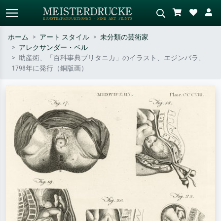
ホーム
アート スタイル
未分類の芸術家
アレクサンダー・ベル
標準検索
AI画像検索
助産術、「百科事典ブリタニカ」のイラスト、エジンバラ、
1798年に発行（銅版画）
作家名・作品名・スタイルで検索
シーンを説明してください – 例：
– 例：モネ、星月夜、印象派、北
緑の草原、赤の多い抽象画、暗い
斎の波、ヌード。
油絵、木のそばの立ち姿のヌー
ド。