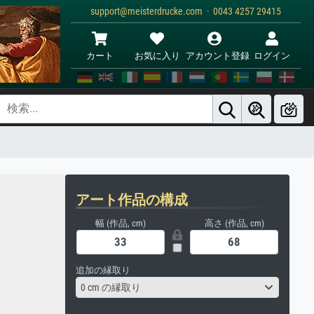
support@meisterdrucke.com · 0043 4257 29415
カート
お気に入り
アカウント登録
ログイン
アート作品の構成
幅 (作品, cm)
高さ (作品, cm)
追加の縁取り
0 cm の縁取り