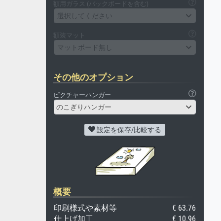
額用ガラス (バックボードを含む)
選択してください
額装マット
マットボード無し
その他のオプション
ピクチャーハンガー
のこぎりハンガー
設定を保存/比較する
概要
印刷様式や素材等
€ 63.76
仕上げ加工
€ 10.96