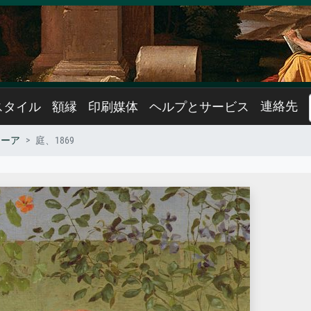
連絡先
スタイル
額縁
印刷媒体
ヘルプとサービス
ムーア
庭、1869