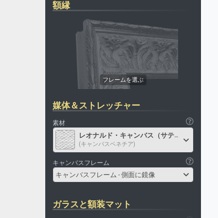
額縁
媒体＆ストレッチャー
素材
レオナルド・キャンバス（サテン）
(キャンバスベネチア)
キャンバスフレーム
キャンバスフレーム - 側面に鏡像
ガラスと額装マット