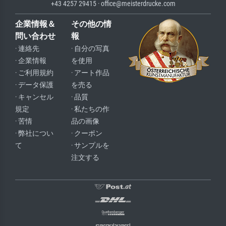
+43 4257 29415 · office@meisterdrucke.com
企業情報＆
その他の情
問い合わせ
報
· 連絡先
· 自分の写真
· 企業情報
を使用
· ご利用規約
· アート作品
· データ保護
を売る
· キャンセル
· 品質
規定
· 私たちの作
· 苦情
品の画像
· 弊社につい
· クーポン
て
· サンプルを
注文する