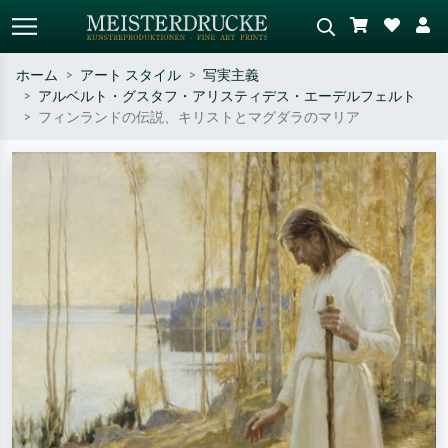
ホーム
アート スタイル
写実主義
アルベルト・グスタフ・アリスティデス・エーデルフェルト
標準検索
AI画像検索
フィンランドの伝説、キリストとマグダラのマリア
作家名・作品名・スタイルで検索
シーンを説明してください – 例：
– 例：モネ、星月夜、印象派、北
緑の草原、赤の多い抽象画、暗い
斎の波、ヌード。
油絵、木のそばの立ち姿のヌー
ド。