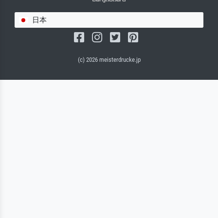
日本
(c) 2026 meisterdrucke.jp
サルバドール・キャンバス（マット）
(写真はバックプレートに接着されます。)
キャンバスフレーム - ブラックサイド
ワイヤーロープサスペンション（見える）
ワイヤーロープサスペンション（非表示）