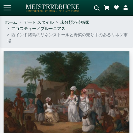
ホーム
アート スタイル
未分類の芸術家
アゴスティーノブルーニアス
標準検索
AI画像検索
西インド諸島のリネンストールと野菜の売り手のあるリネン市
場
作家名・作品名・スタイルで検索
シーンを説明してください – 例：
– 例：モネ、星月夜、印象派、北
緑の草原、赤の多い抽象画、暗い
斎の波、ヌード。
油絵、木のそばの立ち姿のヌー
ド。