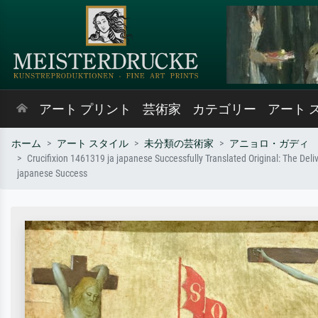
アート プリント
芸術家
カテゴリー
アート 
ホーム
アート スタイル
未分類の芸術家
アニョロ・ガディ
Crucifixion 1461319 ja japanese Successfully Translated Original: The Deli
japanese Success