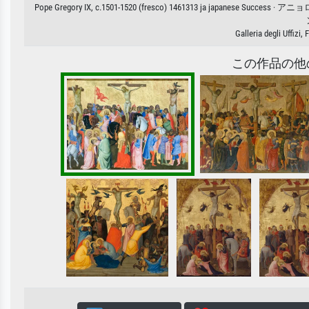
Pope Gregory IX, c.1501-1520 (fresco) 1461313 ja 
Galleria degli Uffizi
この作品の他