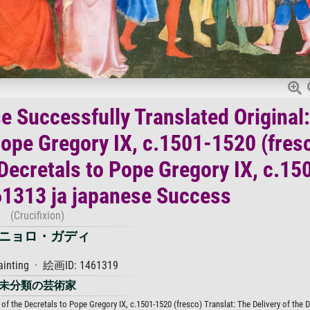
e Successfully Translated Original
 Pope Gregory IX, c.1501-1520 (fres
 Decretals to Pope Gregory IX, c.15
61313 ja japanese Success
(Crucifixion)
ニョロ・ガディ
ainting · 絵画ID: 1461319
未分類の芸術家
 of the Decretals to Pope Gregory IX, c.1501-1520 (fresco) Translat: The Delivery of the D