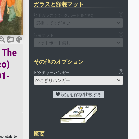
ガラスと額装マット
額用ガラス (バックボードを含む)
選択してください
額装マット
マットボード無し
: The
co)
その他のオプション
01-
ピクチャーハンガー
のこぎりハンガー
設定を保存/比較する
概要
ecretals to