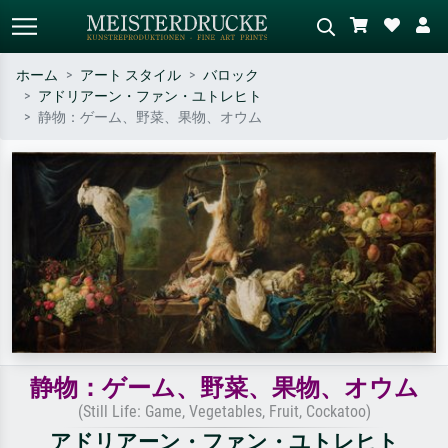
ホーム
アート スタイル
バロック
アドリアーン・ファン・ユトレヒト
標準検索
AI画像検索
静物：ゲーム、野菜、果物、オウム
作家名・作品名・スタイルで検索
シーンを説明してください – 例：
– 例：モネ、星月夜、印象派、北
緑の草原、赤の多い抽象画、暗い
斎の波、ヌード。
油絵、木のそばの立ち姿のヌー
ド。
静物：ゲーム、野菜、果物、オウム
(Still Life: Game, Vegetables, Fruit, Cockatoo)
アドリアーン・ファン・ユトレヒト