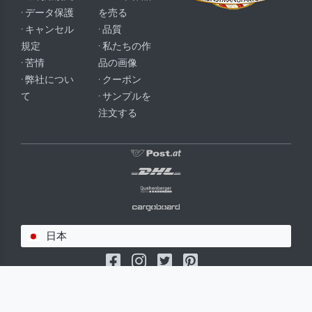
· データ保護
を売る
· キャンセル
· 品質
規定
· 私たちの作
· 苦情
品の画像
· 弊社につい
· クーポン
て
· サンプルを
注文する
日本
(c) 2026 meisterdrucke.jp