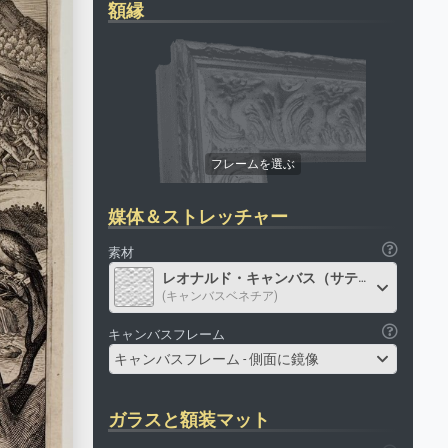
額縁
媒体＆ストレッチャー
素材
レオナルド・キャンバス（サテン）
(キャンバスベネチア)
キャンバスフレーム
キャンバスフレーム - 側面に鏡像
ガラスと額装マット