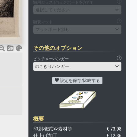
額用ガラス (バックボードを含む)
選択してください
額装マット
マットボード無し
その他のオプション
ピクチャーハンガー
のこぎりハンガー
設定を保存/比較する
概要
印刷様式や素材等
€ 73.08
仕上げ加工
€ 12.36