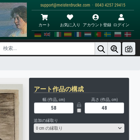
support@meisterdrucke.com · 0043 4257 29415
カート
お気に入り
アカウント登録
ログイン
アート作品の構成
幅 (作品, cm)
高さ (作品, cm)
追加の縁取り
0 cm の縁取り