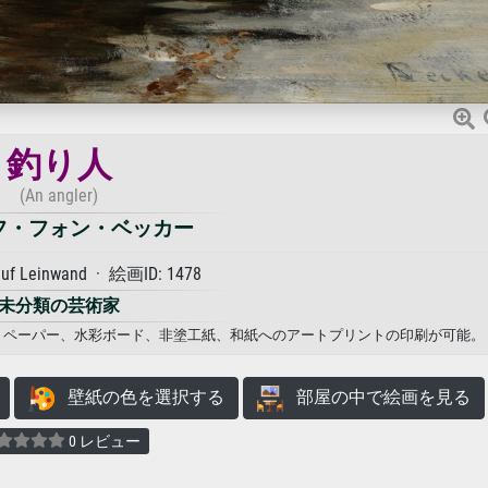
釣り人
(An angler)
フ・フォン・ベッカー
auf Leinwand · 絵画ID: 1478
未分類の芸術家
フォトペーパー、水彩ボード、非塗工紙、和紙へのアートプリントの印刷が可能。
壁紙の色を選択する
部屋の中で絵画を見る
0 レビュー