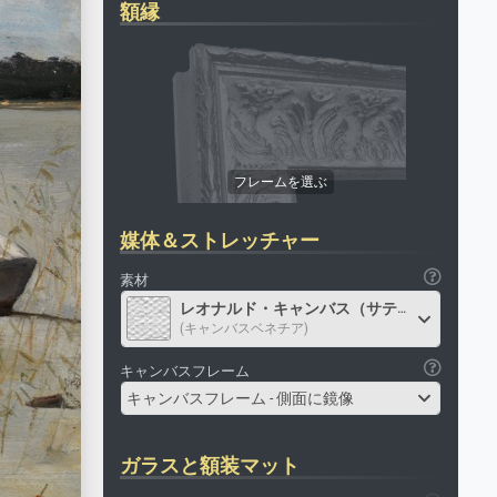
額縁
媒体＆ストレッチャー
素材
レオナルド・キャンバス（サテン）
(キャンバスベネチア)
キャンバスフレーム
キャンバスフレーム - 側面に鏡像
ガラスと額装マット