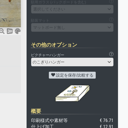
額用ガラス (バックボードを含む)
選択してください
額装マット
マットボード無し
その他のオプション
ピクチャーハンガー
のこぎりハンガー
設定を保存/比較する
概要
印刷様式や素材等
€ 76.71
仕上げ加工
€ 12.91