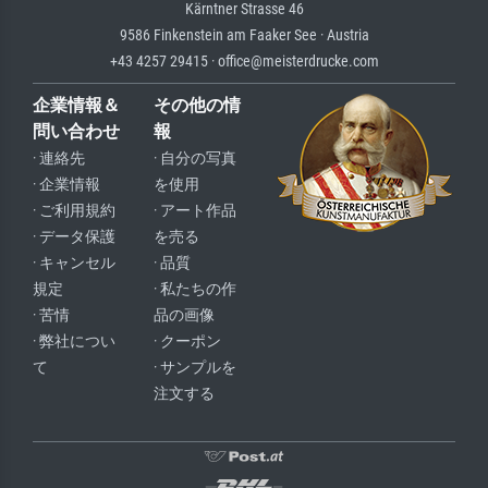
Kärntner Strasse 46
9586 Finkenstein am Faaker See · Austria
+43 4257 29415 · office@meisterdrucke.com
企業情報＆
その他の情
問い合わせ
報
· 連絡先
· 自分の写真
· 企業情報
を使用
· ご利用規約
· アート作品
· データ保護
を売る
· キャンセル
· 品質
規定
· 私たちの作
· 苦情
品の画像
· 弊社につい
· クーポン
て
· サンプルを
注文する