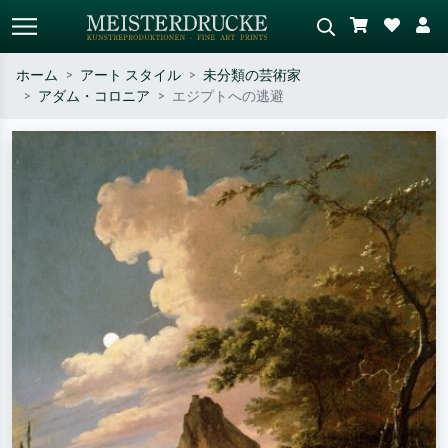
ホーム
アート スタイル
未分類の芸術家
アダム・コロニア
エジプトへの逃避
標準検索
AI画像検索
作家名・作品名・スタイルで検索
シーンを説明してください – 例：
– 例：モネ、星月夜、印象派、北
緑の草原、赤の多い抽象画、暗い
斎の波、ヌード。
油絵、木のそばの立ち姿のヌー
ド。