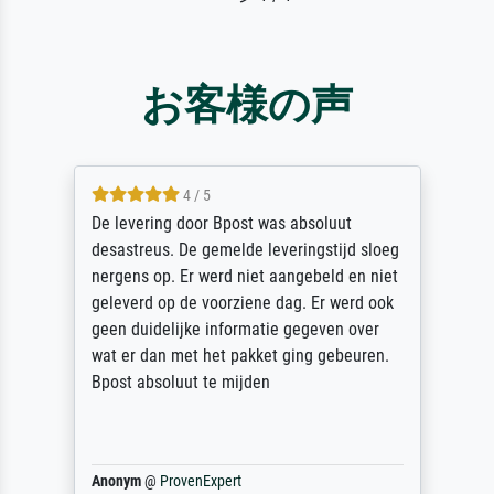
お客様の声
5 / 5
Sehr gute Qualität des Leinwanddrucks und
des Rahmens! Unser Bild wurde sehr
sorgfältig und sicher verpackt, so dass es
unbeschadet bei uns ankam. Es wird nicht
unser letzter Meisterdruck sein. Vielen
Dank!
Reinhold,
@
ProvenExpert