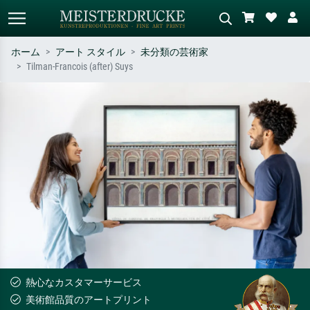
ホーム
アート スタイル
未分類の芸術家
Tilman-Francois (after) Suys
標準検索
AI画像検索
作家名・作品名・スタイルで検索
シーンを説明してください – 例：
– 例：モネ、星月夜、印象派、北
緑の草原、赤の多い抽象画、暗い
斎の波、ヌード。
油絵、木のそばの立ち姿のヌー
ド。
熱心なカスタマーサービス
美術館品質のアートプリント