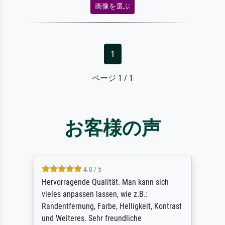
画像を選ぶ
1
ページ 1 / 1
お客様の声
4.8 / 5
So, I ordered a large print of The
Annunciation by Fra Angelico from a very
large and popular American "art/poster"
site advertising giclee print quality. The