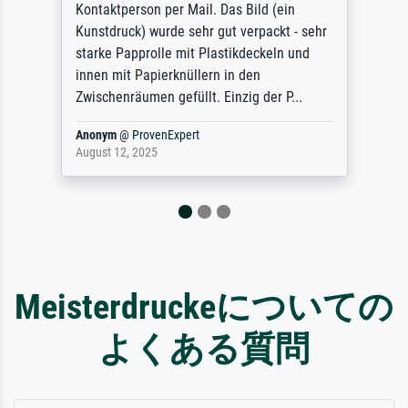
quality for a large print was atrocious. They
refunded me when I sent pictures of the
blurry print vs. a Wikipedia commons
representation. They stated they couldn't
do ...
Anonym
@
ProvenExpert
December 4, 2025
Meisterdruckeについての
よくある質問