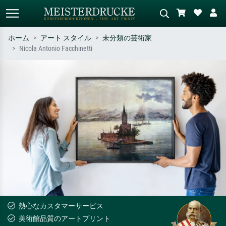
ホーム
アート スタイル
未分類の芸術家
Nicola Antonio Facchinetti
標準検索
AI画像検索
作家名・作品名・スタイルで検索
シーンを説明してください – 例：
– 例：モネ、星月夜、印象派、北
緑の草原、赤の多い抽象画、暗い
斎の波、ヌード。
油絵、木のそばの立ち姿のヌー
ド。
熱心なカスタマーサービス
美術館品質のアートプリント