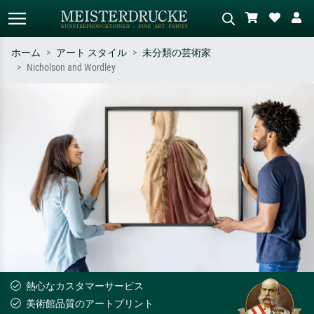
ホーム
アート スタイル
未分類の芸術家
Nicholson and Wordley
標準検索
AI画像検索
作家名・作品名・スタイルで検索
シーンを説明してください – 例：
– 例：モネ、星月夜、印象派、北
緑の草原、赤の多い抽象画、暗い
斎の波、ヌード。
油絵、木のそばの立ち姿のヌー
ド。
熱心なカスタマーサービス
美術館品質のアートプリント