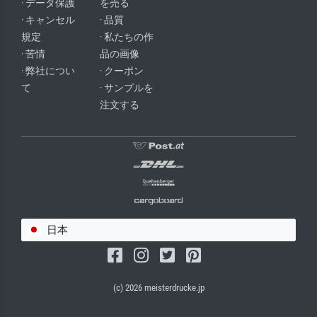
· データ保護
を売る
· キャンセル
· 品質
規定
· 私たちの作
· 苦情
品の画像
· 弊社につい
· クーポン
て
· サンプルを
注文する
日本
(c) 2026 meisterdrucke.jp