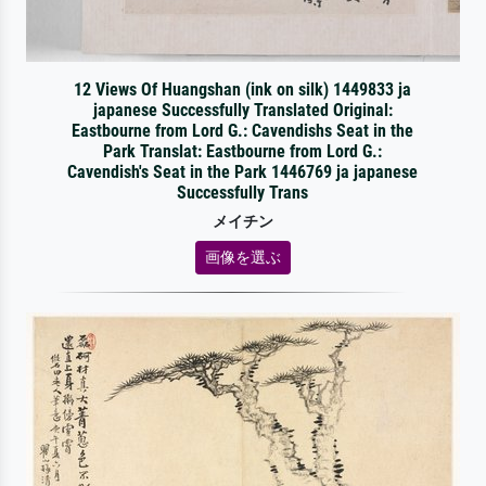
12 Views Of Huangshan (ink on silk) 1449833 ja
japanese Successfully Translated Original:
Eastbourne from Lord G.: Cavendishs Seat in the
Park Translat: Eastbourne from Lord G.:
Cavendish's Seat in the Park 1446769 ja japanese
Successfully Trans
メイチン
画像を選ぶ