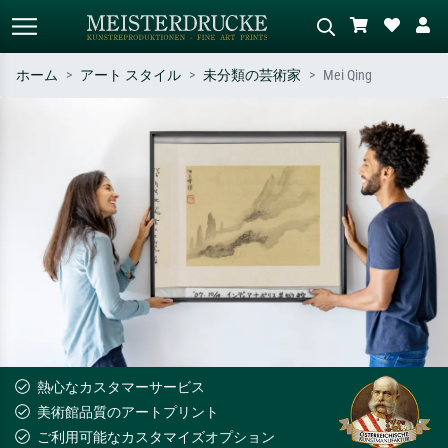
ホーム
アート スタイル
未分類の芸術家
Mei Qing
標準検索
AI画像検索
作家名・作品名・スタイルで検索
シーンを説明してください – 例：
– 例：モネ、星月夜、印象派、北
緑の草原、赤の多い抽象画、暗い
斎の波、ヌード。
油絵、木のそばの立ち姿のヌー
ド。
熱心なカスタマーサービス
美術館品質のアートプリント
ご利用可能なカスタマイズオプション