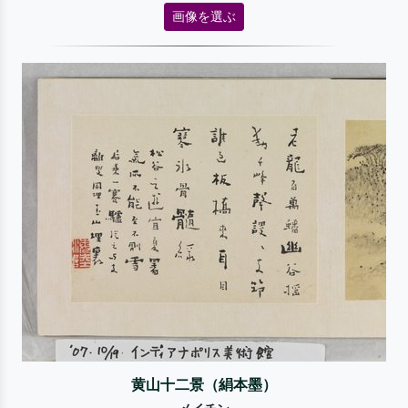
画像を選ぶ
黄山十二景（絹本墨）