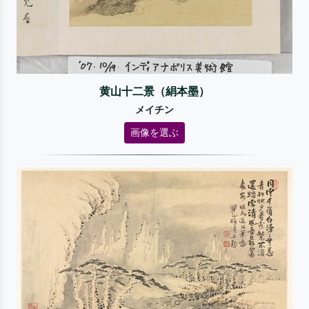
黄山十二景（絹本墨）
メイチン
画像を選ぶ