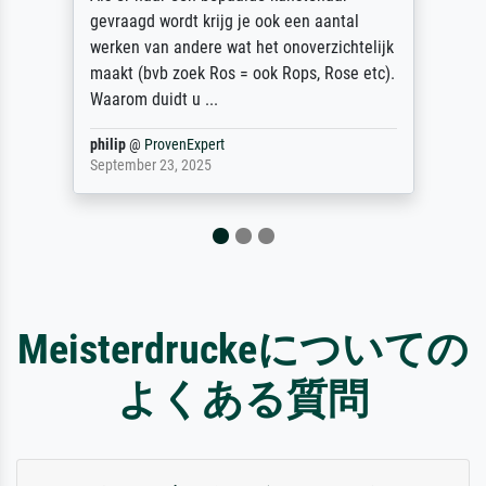
gevraagd wordt krijg je ook een aantal
werken van andere wat het onoverzichtelijk
maakt (bvb zoek Ros = ook Rops, Rose etc).
Waarom duidt u ...
philip
@
ProvenExpert
September 23, 2025
Meisterdruckeについての
よくある質問