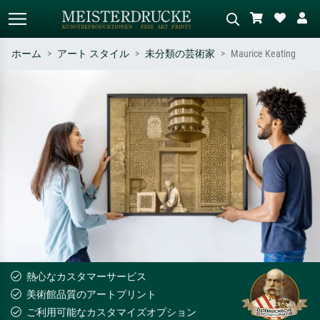
ホーム
アート スタイル
未分類の芸術家
Maurice Keating
標準検索
AI画像検索
作家名・作品名・スタイルで検索
シーンを説明してください – 例：
– 例：モネ、星月夜、印象派、北
緑の草原、赤の多い抽象画、暗い
斎の波、ヌード。
油絵、木のそばの立ち姿のヌー
ド。
熱心なカスタマーサービス
美術館品質のアートプリント
ご利用可能なカスタマイズオプション