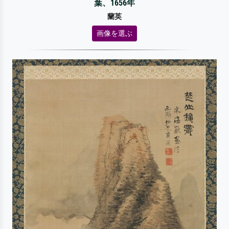
葉、1656年
蘭英
画像を選ぶ