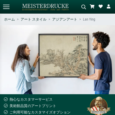
ホーム
アート スタイル
アジアンアート
Lan Ying
標準検索
AI画像検索
作家名・作品名・スタイルで検索
シーンを説明してください – 例：
– 例：モネ、星月夜、印象派、北
緑の草原、赤の多い抽象画、暗い
斎の波、ヌード。
油絵、木のそばの立ち姿のヌー
ド。
熱心なカスタマーサービス
美術館品質のアートプリント
ご利用可能なカスタマイズオプション