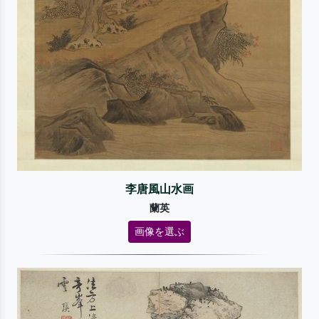
李唐風山水画
蘭英
画像を選ぶ