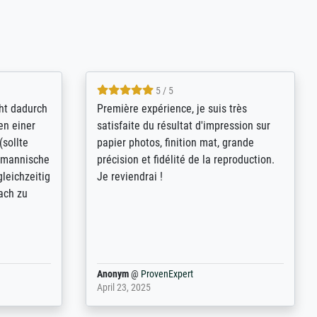
4.8 / 5
kann sich
Qualité absolument irréprochable.
.B.:
Extraordinaire diversité des thèmes
keit,
abordés et personnalisation des
freundliche
demandes (recadrage, réajustement des
ild (ein
couleurs). Relation clientèle parfaite.
rpackt -
Transport, réception sans aucun
stikdeckeln
problème. Merci à toute l'équipe ! Hervé
in den
 der P...
Anonym
@
ProvenExpert
March 31, 2025