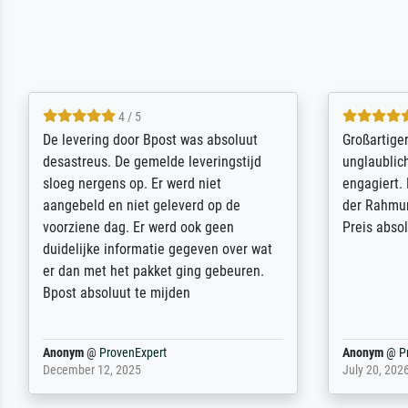
5 / 5
Sehr gute Qualität des Leinwanddrucks
Für ein Er
und des Rahmens! Unser Bild wurde
Feldpost m
sehr sorgfältig und sicher verpackt, so
Weltkrieg b
dass es unbeschadet bei uns ankam. Es
ausdrucksvo
wird nicht unser letzter Meisterdruck
Ihnen gefu
sein. Vielen Dank!
Fotopapier
am Telefon
stabiler Pa
zufrieden 
weiter. Viel
Reinhold,
@
ProvenExpert
Margot
@
Pr
April 22, 2026
February 20,