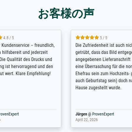
お客様の声
5 / 5
4.8 / 5
innerungsbuch mit der
Hervorragende Qualität. Man 
eines Großvaters aus dem 1.
vieles anpassen lassen, wie z
enötigte ich ein
Randentfernung, Farbe, Hellig
lles Bild. Das habe ich bei
Kontrast und Weiteres. Sehr 
nden. Bei der Auswahl der
Kontaktperson per Mail. Das B
-Qualität wurde ich sehr gut
Kunstdruck) wurde sehr gut ve
 beraten. Der Versand mit
sehr starke Papprolle mit Pla
ppe war perfekt. Ich bin sehr
und innen mit Papierknüllern 
und empfehle Sie gerne
Zwischenräumen gefüllt. Einzig
en ...
ovenExpert
Anonym
@
ProvenExpert
 2026
August 12, 2025