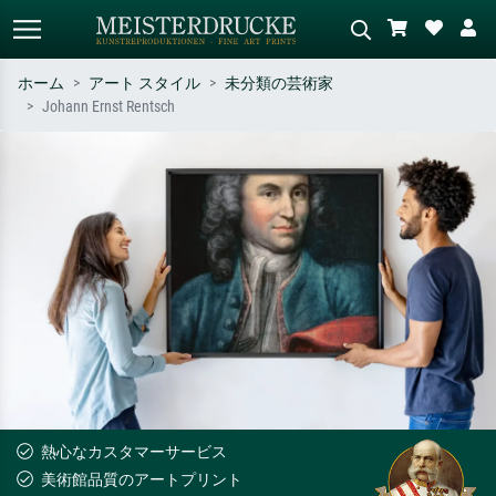
ホーム
アート スタイル
未分類の芸術家
Johann Ernst Rentsch
標準検索
AI画像検索
作家名・作品名・スタイルで検索
シーンを説明してください – 例：
– 例：モネ、星月夜、印象派、北
緑の草原、赤の多い抽象画、暗い
斎の波、ヌード。
油絵、木のそばの立ち姿のヌー
ド。
熱心なカスタマーサービス
美術館品質のアートプリント