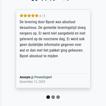
5 / 5
Sehr gute Qualität des Leinwanddrucks und
des Rahmens! Unser Bild wurde sehr
sorgfältig und sicher verpackt, so dass es
unbeschadet bei uns ankam. Es wird nicht
unser letzter Meisterdruck sein. Vielen
Dank!
Reinhold,
@
ProvenExpert
April 22, 2026