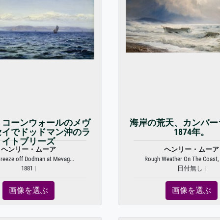
年、コーンウォールのメヴ
海岸の荒天、カンバー
セイでドッドマン沖のラ
1874年。
イトブリーズ
ヘンリー・ムーア
ヘンリー・ムーア
Breeze off Dodman at Mevag...
Rough Weather On The Coast, 
1881 |
日付無し |
画像を選ぶ
画像を選ぶ