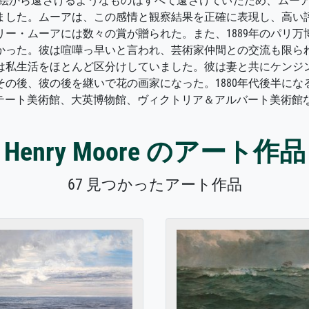
家を絵から遠ざけるようなものはすべて遠ざけていたため、ムー
ました。ムーアは、この感情と観察結果を正確に表現し、高い
ー・ムーアには数々の賞が贈られた。また、1889年のパリ
った。彼は喧嘩っ早いと言われ、芸術家仲間との交流も限られ
は私生活をほとんど区分けしていました。彼は妻と共にケンジ
の後、彼の後を継いで花の画家になった。1880年代後半に
、テート美術館、大英博物館、ヴィクトリア＆アルバート美術館
Henry Moore のアート作品
67 見つかったアート作品