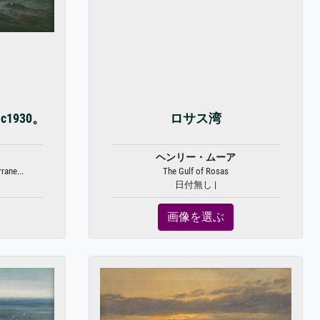
1930。
ロサス湾
ヘンリー・ムーア
rane...
The Gulf of Rosas
日付無し |
画像を選ぶ