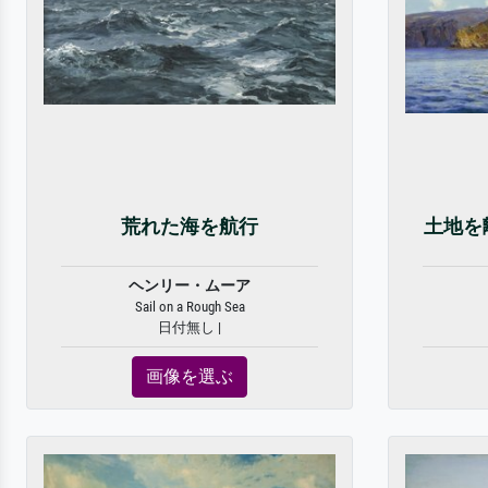
荒れた海を航行
土地を
ヘンリー・ムーア
Sail on a Rough Sea
日付無し |
画像を選ぶ