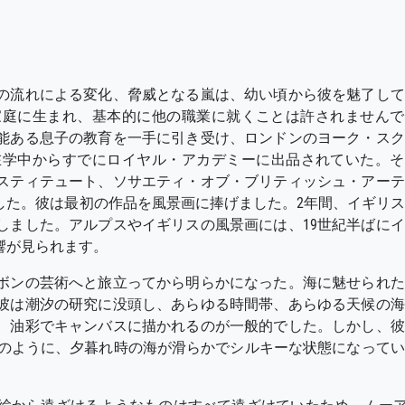
の流れによる変化、脅威となる嵐は、幼い頃から彼を魅了して
の家庭に生まれ、基本的に他の職業に就くことは許されません
能ある息子の教育を一手に引き受け、ロンドンのヨーク・スク
在学中からすでにロイヤル・アカデミーに出品されていた。そ
スティテュート、ソサエティ・オブ・ブリティッシュ・アーテ
した。彼は最初の作品を風景画に捧げました。2年間、イギリ
しました。アルプスやイギリスの風景画には、19世紀半ばに
響が見られます。
ボンの芸術へと旅立ってから明らかになった。海に魅せられた
彼は潮汐の研究に没頭し、あらゆる時間帯、あらゆる天候の海
、油彩でキャンバスに描かれるのが一般的でした。しかし、彼
ing」のように、夕暮れ時の海が滑らかでシルキーな状態になって
。