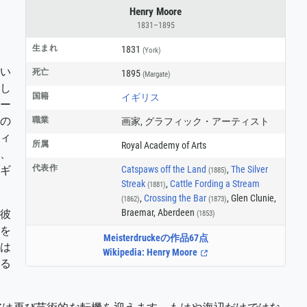
Henry Moore
1831–1895
生まれ
1831
(York)
い
死亡
1895
(Margate)
でし
国籍
イギリス
ー
の
職業
画家
,
グラフィック・アーティスト
ィ
所属
Royal Academy of Arts
ス、
代表作
Catspaws off the Land
,
The Silver
イギ
(1885)
Streak
,
Cattle Fording a Stream
(1881)
,
Crossing the Bar
, Glen Clunie,
(1862)
(1873)
Braemar, Aberdeen
彼
(1853)
を
Meisterdruckeの作品67点
は
Wikipedia: Henry Moore
いる