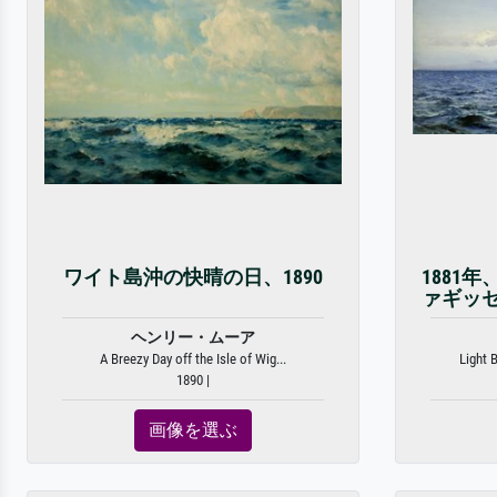
ワイト島沖の快晴の日、1890
1881
ァギッ
ヘンリー・ムーア
A Breezy Day off the Isle of Wig...
Light 
1890 |
画像を選ぶ