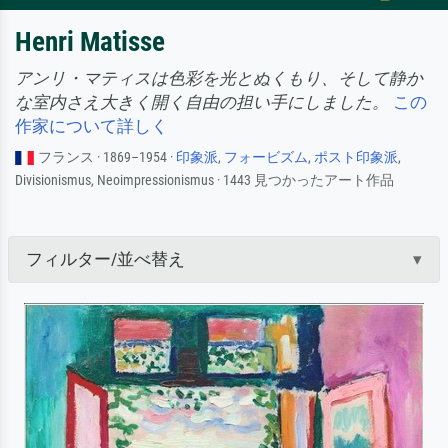
Henri Matisse
アンリ・マティスは色彩を光とぬくもり、そして静か
な室内さえ大きく開く自由の担い手にしました。
この
作家について詳しく
フランス · 1869–1954 ·
印象派
,
フォービズム
,
ポスト印象派
,
Divisionismus, Neoimpressionismus · 1443 見つかったアート作品
フィルター/並べ替え