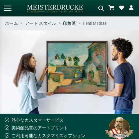
ホーム
アート スタイル
印象派
Henri Matisse
標準検索
AI画像検索
作家名・作品名・スタイルで検索
シーンを説明してください – 例：
– 例：モネ、星月夜、印象派、北
緑の草原、赤の多い抽象画、暗い
斎の波、ヌード。
油絵、木のそばの立ち姿のヌー
ド。
熱心なカスタマーサービス
美術館品質のアートプリント
ご利用可能なカスタマイズオプション