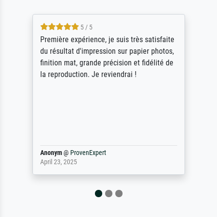
4.5 / 5
ik beoordeel Meisterdrucke zeer positief.
Door de 69505 beschikbare kunstenaars
scrollen is echter onbegonnen werk (na
stoppen begint het weer van voor af aan).
Als er naar een bepaalde kunstenaar
gevraagd wordt krijg je ook een aantal
werken van andere wat het onoverzichtelijk
maakt (bvb zoek Ros = ook Rops, Rose etc).
Waarom duidt u ...
philip
@
ProvenExpert
September 23, 2025