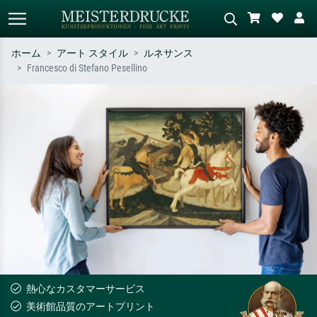
ホーム
アート スタイル
ルネサンス
Francesco di Stefano Pesellino
標準検索
AI画像検索
作家名・作品名・スタイルで検索
シーンを説明してください – 例：
– 例：モネ、星月夜、印象派、北
緑の草原、赤の多い抽象画、暗い
斎の波、ヌード。
油絵、木のそばの立ち姿のヌー
ド。
熱心なカスタマーサービス
美術館品質のアートプリント