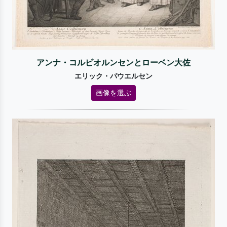
アンナ・コルビオルンセンとローベン大佐
エリック・パウエルセン
画像を選ぶ