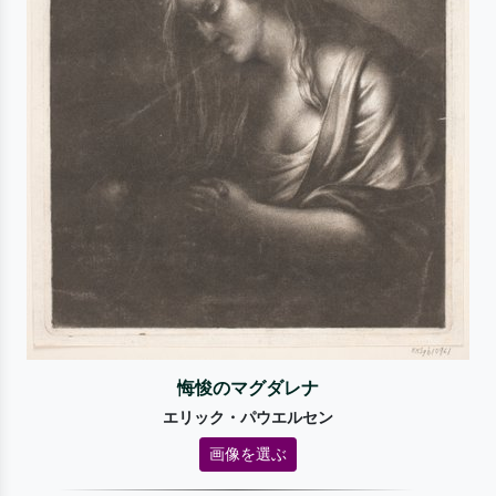
悔悛のマグダレナ
エリック・パウエルセン
画像を選ぶ