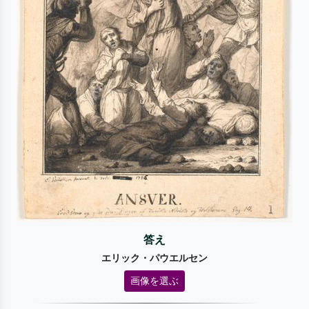
答え
エリック・パウエルセン
画像を選ぶ