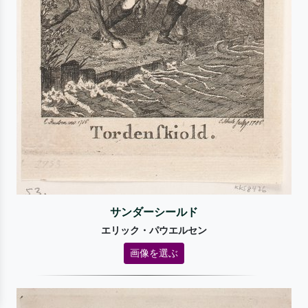
サンダーシールド
エリック・パウエルセン
画像を選ぶ