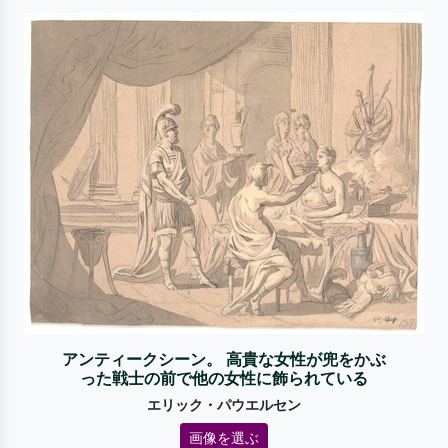
アンティークシーン。 高貴な女性が兜をかぶ
った戦士の前で他の女性に飾られている
エリック・パウエルセン
画像を選ぶ