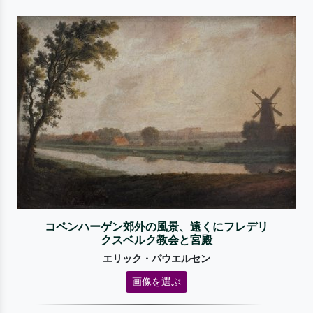
コペンハーゲン郊外の風景、遠くにフレデリ
クスベルク教会と宮殿
エリック・パウエルセン
画像を選ぶ