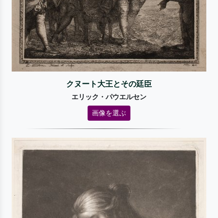
クヌート大王とその廷臣
エリック・パウエルセン
画像を選ぶ