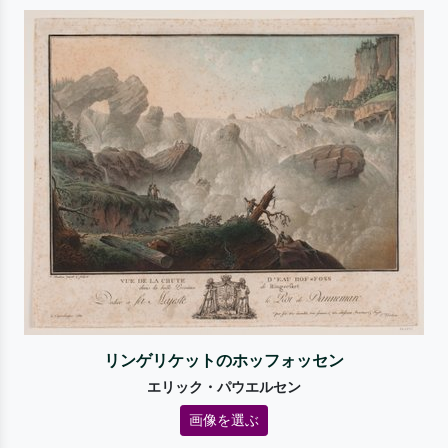
リンゲリケットのホッフォッセン
エリック・パウエルセン
画像を選ぶ