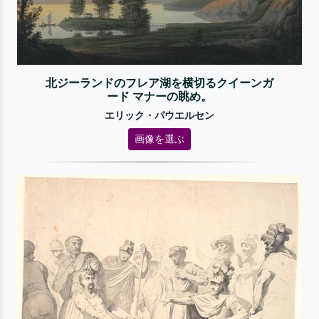
北ジーランドのフレア湖を横切るクイーンガ
ード マナーの眺め。
エリック・パウエルセン
画像を選ぶ