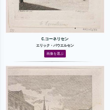
C.コーネリセン
エリック・パウエルセン
画像を選ぶ