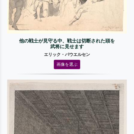
他の戦士が見守る中、戦士は切断された頭を
武将に見せます
エリック・パウエルセン
画像を選ぶ