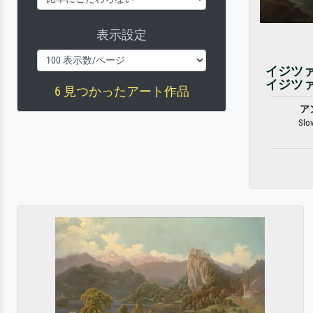
表示設定
イジツ
イジツ
6 見つかったアート作品
ア
Slov