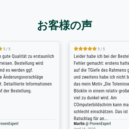
お客様の声
5 / 5
5 / 5
/ Highly recommended. The
The team at Meisterdrucke st
 ordering and payment process
meet its clients demands, an
shipping was efficient and
expert advice on how to obtai
self exceeds expectations. I
results for the prints request
n the UK and found the site
client. The company has a va
or a specific print - I am very
repertoire of prints to choose
with the service and the
will provide excellent service
regards to prints which are no
repertoire. Highly recommen
nExpert
Anonym
@
ProvenExpert