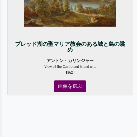
ブレッド湖の聖マリア教会のある城と島の眺
め
アントン・カリンジャー
View of the Castle and Island wi...
1862 |
画像を選ぶ