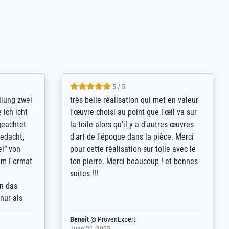
5 / 5
rives to
eine große Auswahl an Bildern und
d provides
deren Reproduktionsmöglichkeiten;
n the best
wurde sehr gut durch die einzelnen
ed by the
Bestellkriterien geführt, verständliche
st
Erklärungen, z.B. mit Bilddarstellungen,
 from, and
werde auf jeden Fall meine guten
 also with
Erfahrungen weitergeben.
t in that
ded!
Anonym
@
ProvenExpert