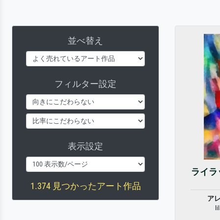
並べ替え
フィルター設定
表示設定
ライラ
1.374 見つかったアート作品
ア
li