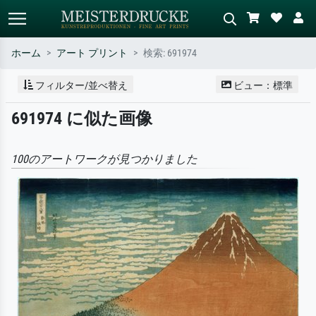
ホーム
アート プリント
検索: 691974
標準検索
AI画像検索
フィルター/並べ替え
ビュー：標準
作家名・作品名・スタイルで検索
シーンを説明してください – 例：
691974 に似た画像
– 例：モネ、星月夜、印象派、北
緑の草原、赤の多い抽象画、暗い
斎の波、ヌード。
油絵、木のそばの立ち姿のヌー
ド。
100のアートワークが見つかりました