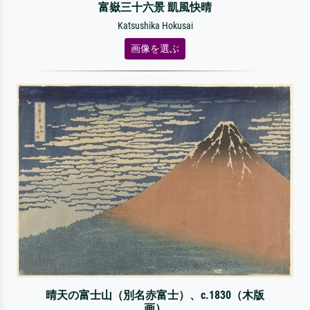
富嶽三十六景 凱風快晴
Katsushika Hokusai
画像を選ぶ
晴天の富士山（別名赤富士）、c.1830（木版
画）