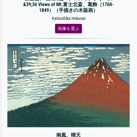
&39;36 Views of Mt.富士北斎、葛飾（1760-
1849）（手描きの木版画）
Katsushika Hokusai
画像を選ぶ
南風、晴天